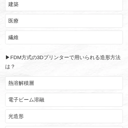
建築
医療
繊維
▶︎FDM方式の3Dプリンターで用いられる造形方法
は？
熱溶解積層
電子ビーム溶融
光造形