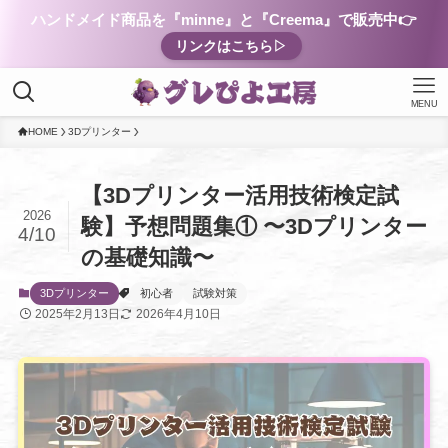
ハンドメイド商品を『minne』と『Creema』で販売中👉
リンクはこちら▷
MENU
HOME
3Dプリンター
【3Dプリンター活用技術検定試
2026
験】予想問題集① 〜3Dプリンター
4/10
の基礎知識〜
3Dプリンター
初心者
試験対策
2025年2月13日
2026年4月10日