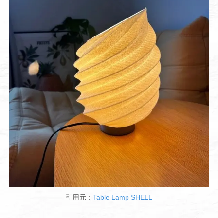
引用元：
Table Lamp SHELL