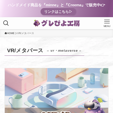
ハンドメイド商品を『minne』と『Creema』で販売中👉
リンクはこちら▷
MENU
HOME
VR/メタバース
VR/メタバース
– vr・metaverse –