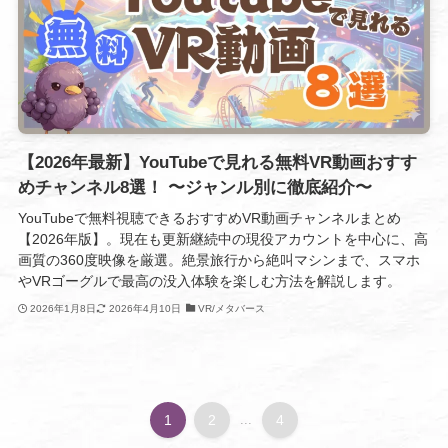
【2026年最新】YouTubeで見れる無料VR動画おすす
めチャンネル8選！ 〜ジャンル別に徹底紹介〜
YouTubeで無料視聴できるおすすめVR動画チャンネルまとめ
【2026年版】。現在も更新継続中の現役アカウントを中心に、高
画質の360度映像を厳選。絶景旅行から絶叫マシンまで、スマホ
やVRゴーグルで最高の没入体験を楽しむ方法を解説します。
2026年1月8日
2026年4月10日
VR/メタバース
1
2
...
4