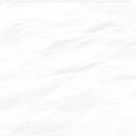
テ
ゴ
リ
ー